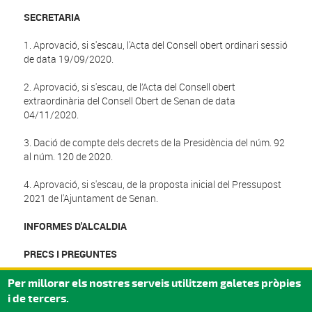
SECRETARIA
1. Aprovació, si s'escau, l'Acta del Consell obert ordinari sessió
de data 19/09/2020.
2. Aprovació, si s'escau, de l’Acta del Consell obert
extraordinària del Consell Obert de Senan de data
04/11/2020.
3. Dació de compte dels decrets de la Presidència del núm. 92
al núm. 120 de 2020.
4. Aprovació, si s'escau, de la proposta inicial del Pressupost
2021 de l'Ajuntament de Senan.
INFORMES D'ALCALDIA
PRECS I PREGUNTES
Mesures de seguretat COVID-19: accés a la sala previ rentat
Per millorar els nostres serveis utilitzem galetes pròpies
de mans amb gel hidroalcohòlic i ús de mascareta.
i de tercers.