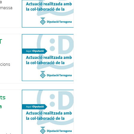
ia
biomassa
T
ccions
i
ats
a