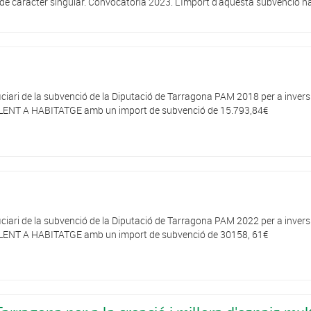
a, de caràcter singular. Convocatòria 2023. L'Import d'aquesta subvenció h
ciari de la subvenció de la Diputació de Tarragona PAM 2018 per a inversi
LENT A HABITATGE amb un import de subvenció de 15.793,84€
ciari de la subvenció de la Diputació de Tarragona PAM 2022 per a inversi
LENT A HABITATGE amb un import de subvenció de 30158, 61€