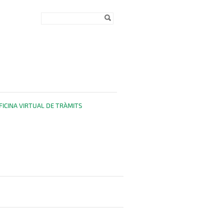
Formulari de
Cerca
cerca
FICINA VIRTUAL DE TRÀMITS