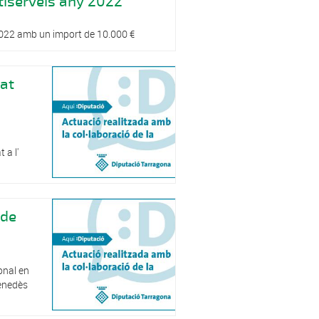
ltiserveis any 2022
 2022 amb un import de 10.000 €
tat
 a l'
 de
onal en
Penedès