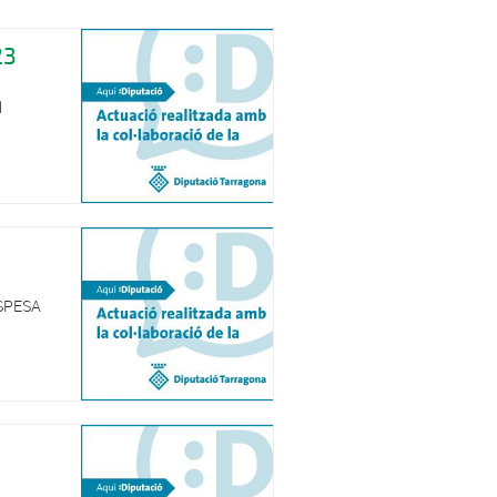
23
l
ESPESA