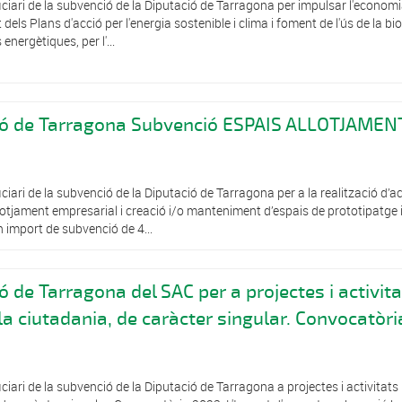
ciari de la subvenció de la Diputació de Tarragona per impulsar l'econom
dels Plans d'acció per l'energia sostenible i clima i foment de l'ús de la 
nergètiques, per l'...
ció de Tarragona Subvenció ESPAIS ALLOTJAMEN
iari de la subvenció de la Diputació de Tarragona per a la realització d’a
lotjament empresarial i creació i/o manteniment d’espais de prototipatge 
n import de subvenció de 4...
ó de Tarragona del SAC per a projectes i activit
 la ciutadania, de caràcter singular. Convocatòri
iari de la subvenció de la Diputació de Tarragona a projectes i activitats