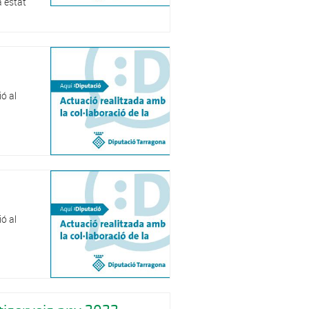
a estat
ó al
ó al