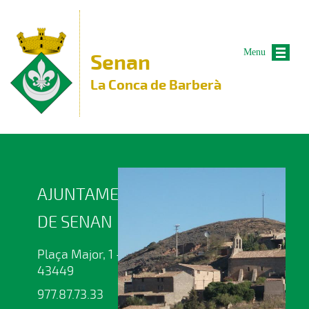
Vés al contingut
Menu
Senan
La Conca de Barberà
AJUNTAMENT
DE SENAN
Plaça Major, 1 -
43449
977.87.73.33