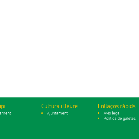
ipi
Cultura i lleure
Enllaços ràpids
tament
Ajuntament
Avís legal
Política de galetes