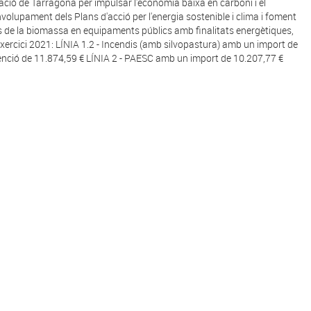
ació de Tarragona per impulsar l'economia baixa en carboni i el
volupament dels Plans d'acció per l'energia sostenible i clima i foment
ús de la biomassa en equipaments públics amb finalitats energètiques,
'exercici 2021: LÍNIA 1.2 - Incendis (amb silvopastura) amb un import de
nció de 11.874,59 € LÍNIA 2 - PAESC amb un import de 10.207,77 €