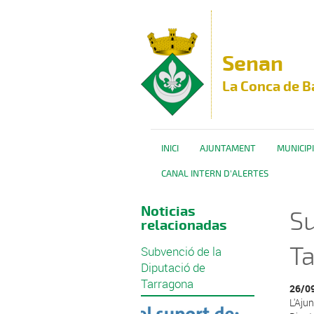
Vés al contingut
Senan
La Conca de B
INICI
AJUNTAMENT
MUNICIPI
CANAL INTERN D'ALERTES
Noticias
Su
relacionadas
T
Subvenció de la
Diputació de
Tarragona
26/0
L'Aju