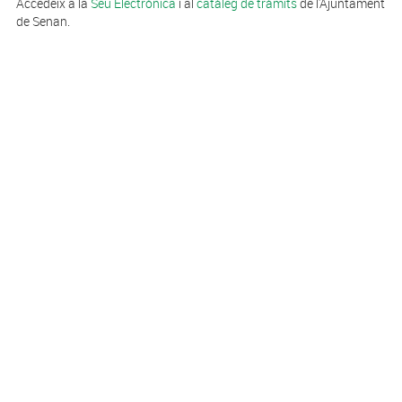
Accedeix a la
Seu Electrònica
i al
catàleg de tràmits
de l'Ajuntament
de Senan.