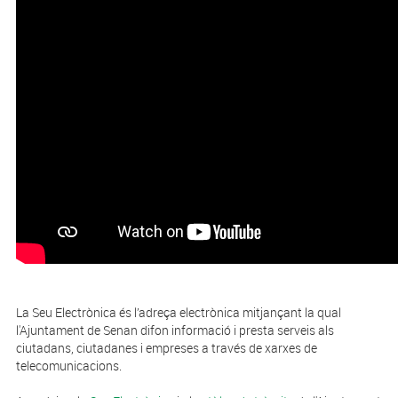
La Seu Electrònica és l’adreça electrònica mitjançant la qual
l'Ajuntament de Senan difon informació i presta serveis als
ciutadans, ciutadanes i empreses a través de xarxes de
telecomunicacions.