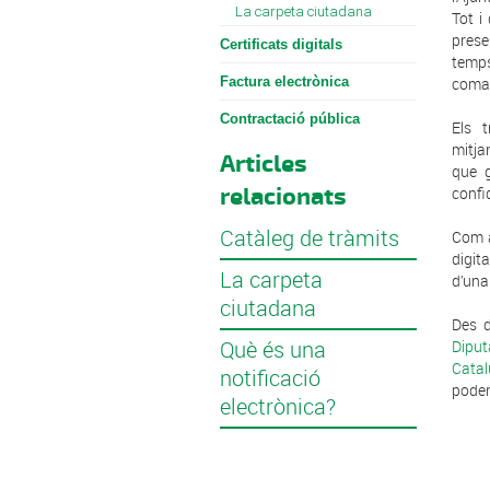
La carpeta ciutadana
Tot i
prese
Certificats digitals
temps
Factura electrònica
comar
Contractació pública
Els 
mitja
Articles
que g
relacionats
confid
Catàleg de tràmits
Com a
digit
La carpeta
d’una
ciutadana
Des d
Què és una
Dipu
Cata
notificació
poden 
electrònica?