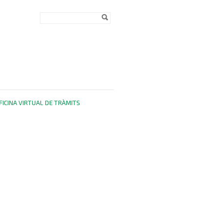
Formulari de
Cerca
cerca
FICINA VIRTUAL DE TRÀMITS