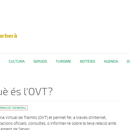
arberà
CULTURA
SERVEIS
TURISME
NOTÍCIES
AGENDA
O
è és l'OVT?
ORMACIÓ GENERAL
ina Virtual de Tràmits (OVT) et permet fer, a través d’Internet,
tacions oficials, consultes, o informar-te sobre la teva relació amb
ntament de Senan.