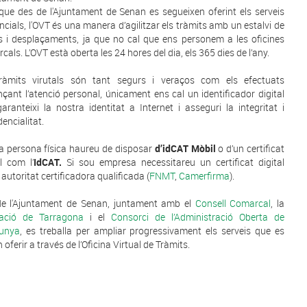
 que des de l'Ajuntament de Senan es segueixen oferint els serveis
ncials, l'OVT és una manera d’agilitzar els tràmits amb un estalvi de
 i desplaçaments, ja que no cal que ens personem a les oficines
cals. L’OVT està oberta les 24 hores del dia, els 365 dies de l’any.
tràmits virutals són tant segurs i veraços com els efectuats
nçant l’atenció personal, únicament ens cal un identificador digital
aranteixi la nostra identitat a Internet i asseguri la integritat i
encialitat.
 persona física haureu de disposar
d’idCAT Mòbil
o d’un certificat
al com l’
IdCAT.
Si sou empresa necessitareu un certificat digital
 autoritat certificadora qualificada (
FNMT
,
Camerfirma
).
e l'Ajuntament de Senan, juntament amb el
Consell Comarcal
, la
tació de Tarragona
i el
Consorci de l’Administració Oberta de
lunya
, es treballa per ampliar progressivament els serveis que es
oferir a través de l’Oficina Virtual de Tràmits.