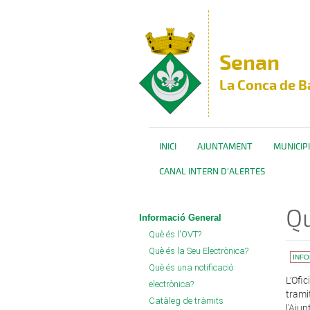
Vés al contingut
Senan
La Conca de B
INICI
AJUNTAMENT
MUNICIPI
CANAL INTERN D'ALERTES
Qu
Informació General
Què és l'OVT?
Què és la Seu Electrònica?
INF
Què és una notificació
L’Ofic
electrònica?
trami
Catàleg de tràmits
l'Aju